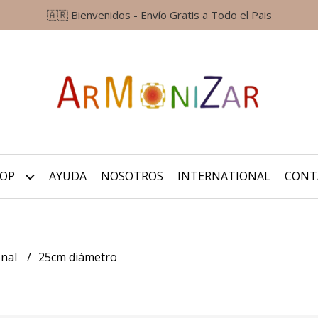
🇦🇷 Bienvenidos - Envío Gratis a Todo el Pais
HOP
AYUDA
NOSOTROS
INTERNATIONAL
CONT
onal
25cm diámetro